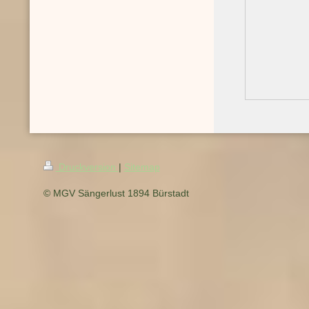
Druckversion
|
Sitemap
© MGV Sängerlust 1894 Bürstadt