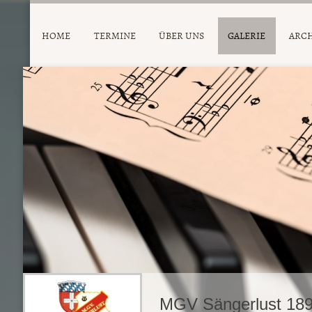
HOME
TERMINE
ÜBER UNS
GALERIE
ARC
MGV Sängerlust 189