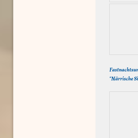
Fastnachtsu
"Närrische S