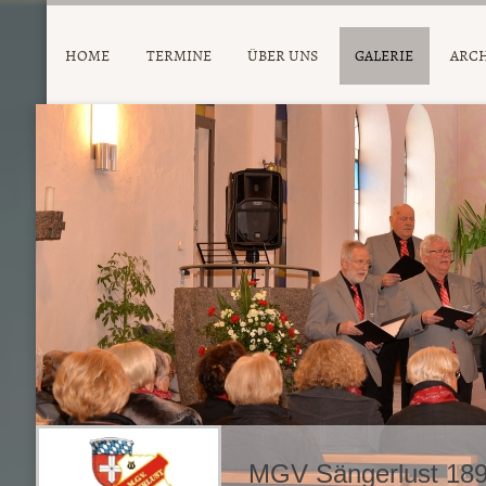
HOME
TERMINE
ÜBER UNS
GALERIE
ARC
MGV Sängerlust 189