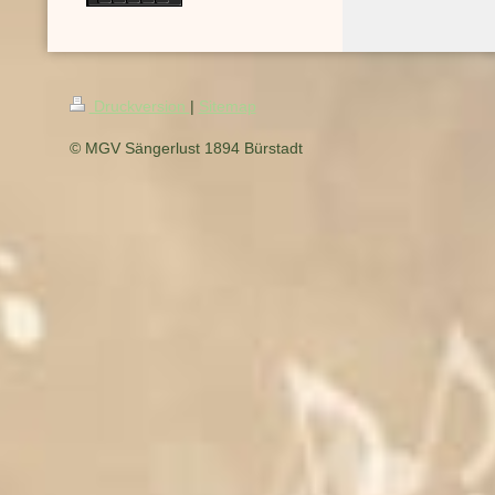
Druckversion
|
Sitemap
© MGV Sängerlust 1894 Bürstadt