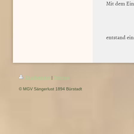
Mit dem Ein
entstand ein
Druckversion
|
Sitemap
© MGV Sängerlust 1894 Bürstadt