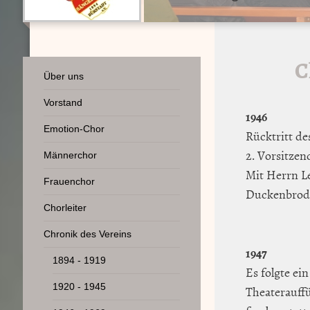
C
Über uns
Vorstand
1946
Emotion-Chor
Rücktritt d
2. Vorsitze
Männerchor
Mit Herrn L
Frauenchor
Duckenbrod 
Chorleiter
Chronik des Vereins
1947
1894 - 1919
Es folgte ei
1920 - 1945
Theaterauff