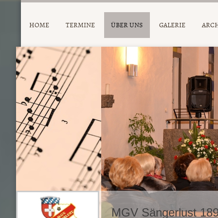
HOME
TERMINE
ÜBER UNS
GALERIE
ARC
MGV Sängerlust 189