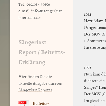
Tel.: 06206 - 75656
e-mail:
info@saengerlust-
1952
buerstadt.de
Herr Adam K
Dirigentenst
Der MGV „Sän
Sängerlust
1. Sommerna
Interesse a
Report / Beitritts-
Erklärung
1953
Nun kam die
Hier finden Sie die
dichtete ei
aktuelle Ausgabe unseres
Sänger“ Hei
Sängerlust Reports
.
Der MGV „Sä
Im gleichen 
Beitritts-