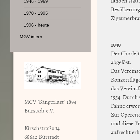
fanden statt
1946 - 1969
Bevölkerung 
1970 - 1995
Zigeunerbra
1996 - heute
MGV intern
1949
Der Chorlei
abgelöst.
Das Vereins
Konzertflüg
das Vereins
1954. Durch 
MGV "Sängerlust" 1894
Fahne erwer
Bürstadt e.V.
Zur Operett
und diese T
Kirschstraße 14
aufrecht erh
68642 Bürstadt