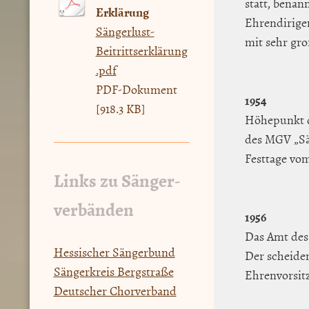
statt, benan
Erklärung
Ehrendirige
Sängerlust-
mit sehr gr
Beitrittserklärung
.pdf
PDF-Dokument
1954
[918.3 KB]
Höhepunkt d
des MGV „Sä
Festtage vom
Links zu Sänger-
verbänden
1956
Das Amt des
Hessischer Sängerbund
Der scheide
Sängerkreis Bergstraße
Ehrenvorsit
Deutscher Chorverband