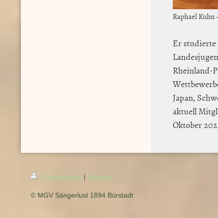
Raphael Kuhn -
Er studiert
Landesjugen
Rheinland-P
Wettbewerbe 
Japan, Schw
aktuell Mitg
Oktober 2025
Druckversion
|
Sitemap
© MGV Sängerlust 1894 Bürstadt