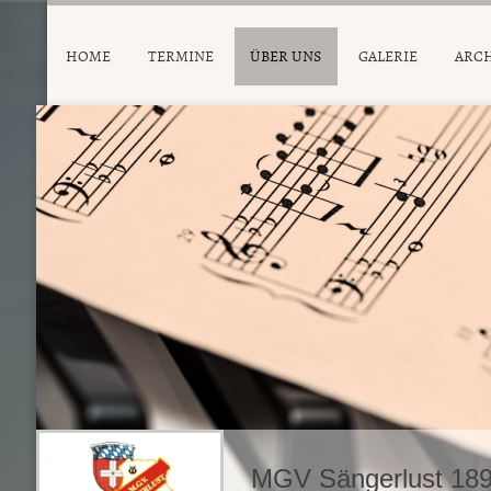
HOME
TERMINE
ÜBER UNS
GALERIE
ARC
MGV Sängerlust 189